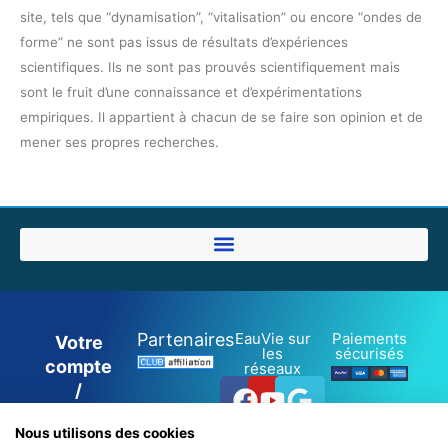
site, tels que “dynamisation”, “vitalisation” ou encore “ondes de
forme” ne sont pas issus de résultats d’expériences
scientifiques. Ils ne sont pas prouvés scientifiquement mais
sont le fruit d’une connaissance et d’expérimentations
empiriques. Il appartient à chacun de se faire son opinion et de
mener ses propres recherches.
Partenaires
EauVie sur
Paiements
Votre
les
sécurisés
compte
réseaux
Facebook
Youtube
Google
/
inscription
Nous utilisons des cookies
/