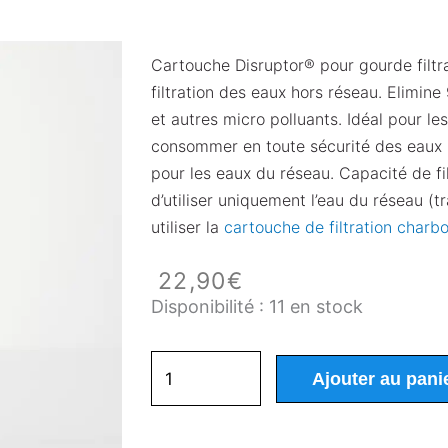
Cartouche Disruptor® pour gourde filtr
filtration des eaux hors réseau. Elimine
et autres micro polluants. Idéal pour le
consommer en toute sécurité des eaux 
pour les eaux du réseau. Capacité de fi
d’utiliser uniquement l’eau du réseau (tr
utiliser la
cartouche de filtration charb
22,90
€
quantité
Disponibilité :
11 en stock
de
Cartouche
Disruptor
Ajouter au pani
pour
gourde