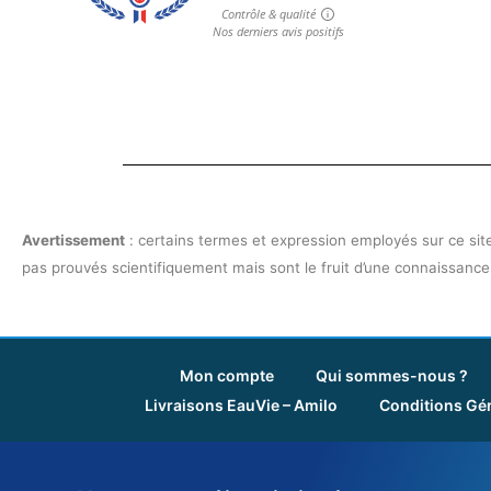
Avertissement
: certains termes et expression employés sur ce site,
pas prouvés scientifiquement mais sont le fruit d’une connaissance
Mon compte
Qui sommes-nous ?
Livraisons EauVie – Amilo
Conditions Gén