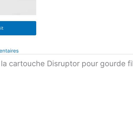
filtrante
Amilo
it
entaires
a cartouche Disruptor pour gourde fil