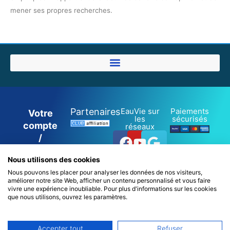
mener ses propres recherches.
Partenaires
EauVie sur
Paiements
Votre
les
sécurisés
compte
réseaux
Facebook
Youtube
Google
/
inscription
Nous utilisons des cookies
/
Nous pouvons les placer pour analyser les données de nos visiteurs,
connexion
améliorer notre site Web, afficher un contenu personnalisé et vous faire
0
vivre une expérience inoubliable. Pour plus d'informations sur les cookies
que nous utilisons, ouvrez les paramètres.
Accepter tout
Refuser