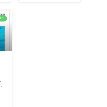
TÉ
e
un