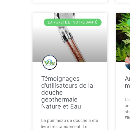
LA PURETÉ ET VOTRE SANTÉ
Témoignages
A
d’utilisateurs de la
m
douche
géothermale
L’
Nature et Eau
an
ab
El
Le pommeau de douche a été
livré très rapidement. Le