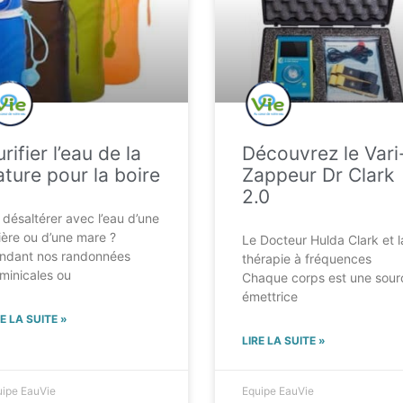
rifier l’eau de la
Découvrez le Vari
ature pour la boire
Zappeur Dr Clark
2.0
 désaltérer avec l’eau d’une
vière ou d’une mare ?
Le Docteur Hulda Clark et l
ndant nos randonnées
thérapie à fréquences
minicales ou
Chaque corps est une sour
émettrice
RE LA SUITE »
LIRE LA SUITE »
ipe EauVie
Equipe EauVie