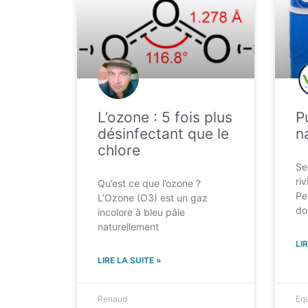
L’ozone : 5 fois plus
Pu
désinfectant que le
n
chlore
Se
ri
Qu’est ce que l’ozone ?
Pe
L’Ozone (O3) est un gaz
do
incolore à bleu pâle
naturellement
LI
LIRE LA SUITE »
Renaud
Equ