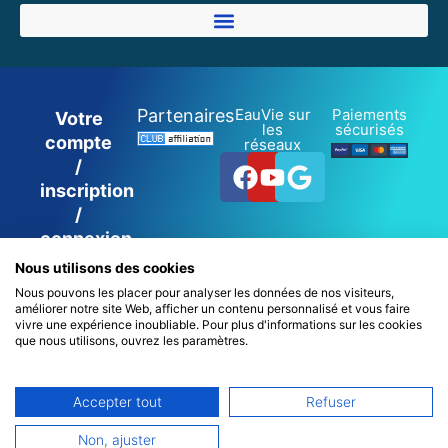
Partenaires
EauVie sur
Paiements
Votre
les
sécurisés
compte
réseaux
Facebook
Youtube
Google
/
inscription
/
connexion
Nous utilisons des cookies
Nous pouvons les placer pour analyser les données de nos visiteurs,
améliorer notre site Web, afficher un contenu personnalisé et vous faire
0
vivre une expérience inoubliable. Pour plus d'informations sur les cookies
que nous utilisons, ouvrez les paramètres.
22700 Perros-Guirec – France
Accepter tout
Refuser
Español
Non, ajuster