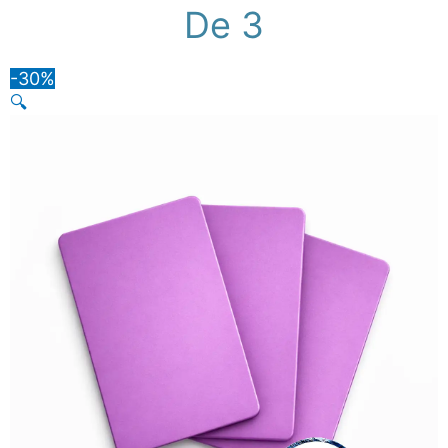
De 3
-30%
🔍