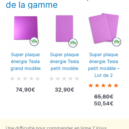
de la gamme
Le
Le
prix
prix
initial
actue
était :
est :
65,80€.
50,54
Super plaque
Super plaque
Super plaque
énergie Tesla
énergie Tesla
énergie Tesla
grand modèle
petit modèle
petit modèle –
Lot de 2
74,90
€
32,90
€
65,80
€
50,54
€
Une difficulté pour commander en ligne ? Vous