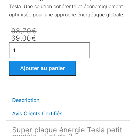
Tesla. Une solution cohérente et économiquement
optimisée pour une approche énergétique globale.
Le
Le
98,70
€
prix
prix
69,00
€
initial
actuel
quantité
était :
est :
de
98,70€.
69,00€.
Super
plaque
Ajouter au panier
énergie
Tesla
petit
modèle
Description
–
Lot
Avis Clients Certifiés
de
3
Super plaque énergie Tesla petit