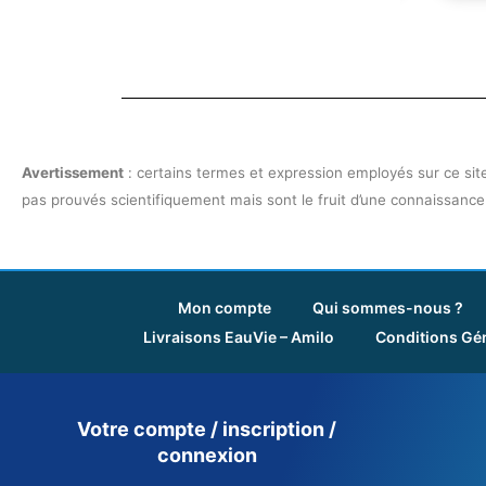
Avertissement
: certains termes et expression employés sur ce site,
pas prouvés scientifiquement mais sont le fruit d’une connaissance
Mon compte
Qui sommes-nous ?
Livraisons EauVie – Amilo
Conditions Gén
Votre compte / inscription /
connexion