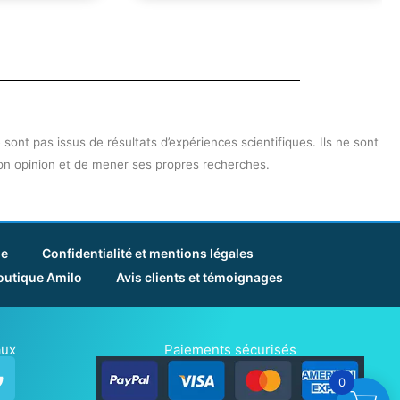
sont pas issus de résultats d’expériences scientifiques. Ils ne sont
son opinion et de mener ses propres recherches.
ie
Confidentialité et mentions légales
outique Amilo
Avis clients et témoignages
aux
Paiements sécurisés
ube
Google
0