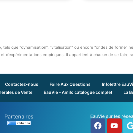
 tels que “dynamisation”, “vitalisation” ou encore “ondes de forme” ne 
 et d’expérimentations empiriques. Il appartient à chacun de se faire 
Contactez-nous
Foire Aux Questions
Infolettre EauV
érales de Vente
EauVie – Amilo catalogue complet
La B
Partenaires
EauVie sur les rése
Facebook
Yout