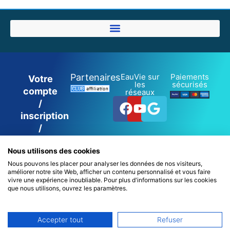
Partenaires
EauVie sur
Paiements
Votre
les
sécurisés
compte
réseaux
Facebook
Youtube
Google
/
inscription
/
connexion
Nous utilisons des cookies
Nous pouvons les placer pour analyser les données de nos visiteurs,
améliorer notre site Web, afficher un contenu personnalisé et vous faire
0
vivre une expérience inoubliable. Pour plus d'informations sur les cookies
que nous utilisons, ouvrez les paramètres.
22700 Perros-Guirec – France
Accepter tout
Refuser
Español