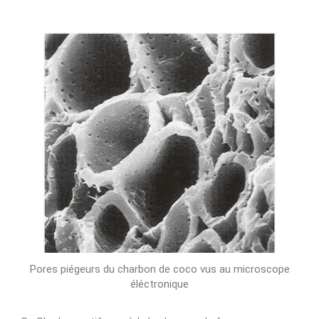
Pores piégeurs du charbon de coco vus au microscope
éléctronique