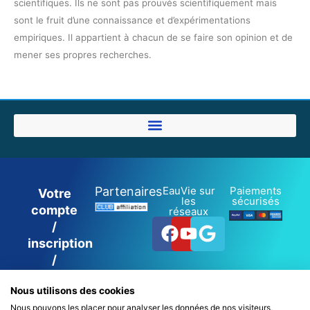
scientifiques. Ils ne sont pas prouvés scientifiquement mais
sont le fruit d’une connaissance et d’expérimentations
empiriques. Il appartient à chacun de se faire son opinion et de
mener ses propres recherches.
Partenaires
EauVie sur
Paiements
Votre
les
sécurisés
compte
réseaux
Facebook
Youtube
Google
/
inscription
/
connexion
Nous utilisons des cookies
Nous pouvons les placer pour analyser les données de nos visiteurs,