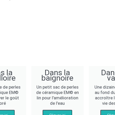
s la
Dans la
Dan
loire
baignoire
v
e de perles
Un petit sac de perles
Une dizain
ique EM©
de céramique EM© en
au fond d
er le goût
lin pour l'amélioration
accroître 
oré
de l'eau
vie de