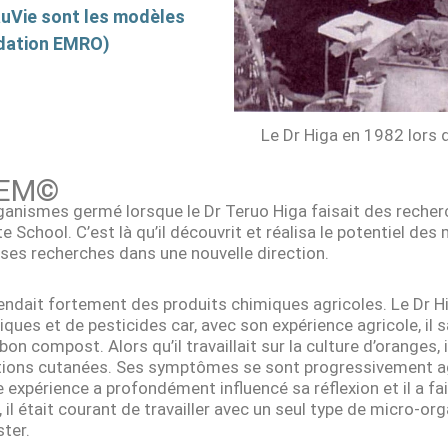
uVie sont les modèles
ndation EMRO)
Le Dr Higa en 1982 lors
 EM©
ganismes germé lorsque le Dr Teruo Higa faisait des reche
e School. C’est là qu’il découvrit et réalisa le potentiel de
r ses recherches dans une nouvelle direction.
endait fortement des produits chimiques agricoles. Le Dr H
miques et de pesticides car, avec son expérience agricole, il 
 bon compost. Alors qu’il travaillait sur la culture d’oranges
tions cutanées. Ses symptômes se sont progressivement aggra
expérience a profondément influencé sa réflexion et il a fa
l était courant de travailler avec un seul type de micro-org
ter.