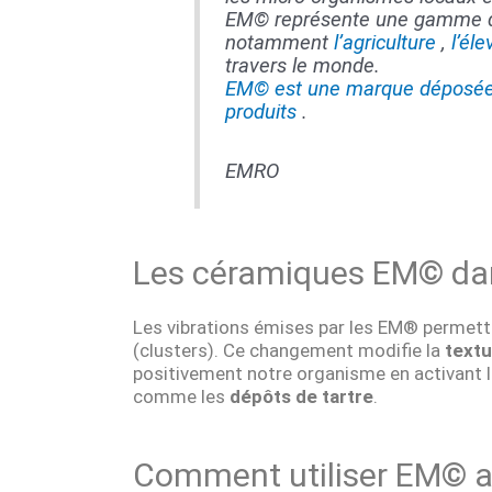
EM© représente une gamme de
notamment
l’agriculture
,
l’él
travers le monde.
EM© est une marque déposée e
produits
.
EMRO
Les céramiques EM© dans
Les vibrations émises par les EM® permette
(clusters). Ce changement modifie la
textu
positivement notre organisme en activant la
comme les
dépôts de tartre
.
Comment utiliser EM© au