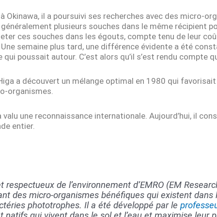
 à Okinawa, il a poursuivi ses recherches avec des micro-or
t généralement plusieurs souches dans le même récipient pour
de jeter ces souches dans les égouts, compte tenu de leur coû
e. Une semaine plus tard, une différence évidente a été const
e qui poussait autour. C’est alors qu’il s’est rendu compte 
 Higa a découvert un mélange optimal en 1980 qui favorisait
ro-organismes.
valu une reconnaissance internationale. Aujourd’hui, il con
de entier.
et respectueux de l’environnement d’EMRO (EM Research
nt des micro-organismes bénéfiques qui existent dans la
actéries phototrophes. Il a été développé par le
professe
 natifs qui vivent dans le sol et l’eau et maximise leur 