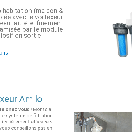
o habitation (maison &
lée avec le vortexeur
’eau ait été finement
namisée par le module
losif en sortie.
ons :
exeur Amilo
te chez vous
! Monté à
tre système de filtration
rticulièrement efficace si
vous conseillons pas en