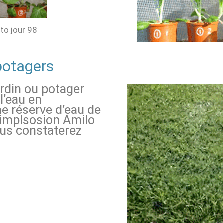
oto jour 98
potagers
rdin ou potager
l’eau en
e réserve d’eau de
à implsosion Amilo
ous constaterez