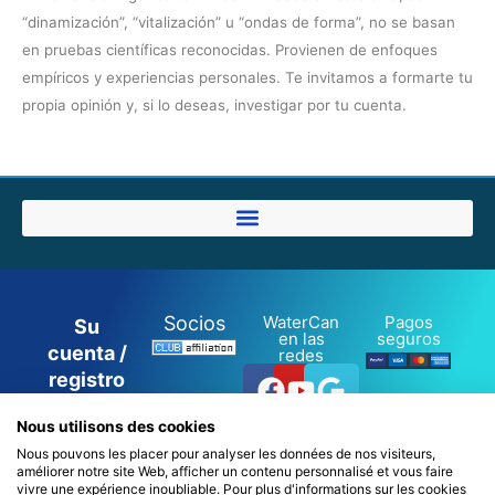
“dinamización”, “vitalización” u “ondas de forma”, no se basan
en pruebas científicas reconocidas. Provienen de enfoques
empíricos y experiencias personales. Te invitamos a formarte tu
propia opinión y, si lo deseas, investigar por tu cuenta.
Socios
WaterCan
Pagos
Su
en las
seguros
cuenta /
redes
Facebook
Youtube
Google
registro
/ inicio
Nous utilisons des cookies
de
Nous pouvons les placer pour analyser les données de nos visiteurs,
sesión
améliorer notre site Web, afficher un contenu personnalisé et vous faire
0
vivre une expérience inoubliable. Pour plus d'informations sur les cookies