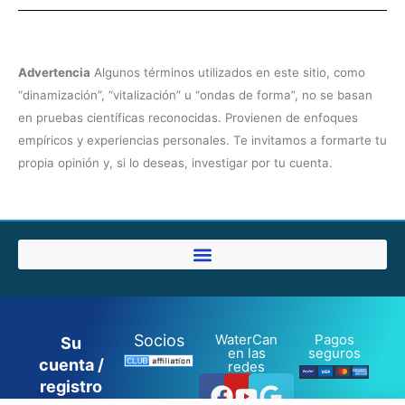
Advertencia
Algunos términos utilizados en este sitio, como
“dinamización”, “vitalización” u “ondas de forma”, no se basan
en pruebas científicas reconocidas. Provienen de enfoques
4 nota
empíricos y experiencias personales. Te invitamos a formarte tu
propia opinión y, si lo deseas, investigar por tu cuenta.
Socios
WaterCan
Pagos
Su
en las
seguros
cuenta /
redes
Facebook
Youtube
Google
registro