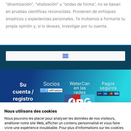
“dinamización”, “vitalización” u “ondas de forma”, no se basan
en pruebas científicas reconocidas. Provienen de enfoques
empíricos y experiencias personales. Te invitamos a formarte tu
propia opinión y, si lo deseas, investigar por tu cuenta.
Socios
WaterCan
Pagos
Su
en las
seguros
cuenta /
redes
Facebook
Youtube
Google
registro
/ inicio
Nous utilisons des cookies
de
Nous pouvons les placer pour analyser les données de nos visiteurs,
sesión
améliorer notre site Web, afficher un contenu personnalisé et vous faire
0
vivre une expérience inoubliable. Pour plus d'informations sur les cookies