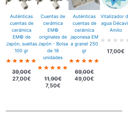
era:
es:
era:
es:
era:
es:
39,00€.
27,00€.
11,90€.
7,50€.
69,00€.
49,00€.
Auténticas
Cuentas de
Auténticas
Vitalizador 
cuentas de
cerámica
cuentas de
agua Décavi
cerámica
EM©
cerámica
Amilo
EM© de
originales de
japonesa EM
Japón, sueltas
Japón - Bolsa
a granel 250
100 gr
de 18
gr
17,00
€
unidades
39,00
€
69,00
€
27,00
€
11,90
€
49,00
€
7,50
€