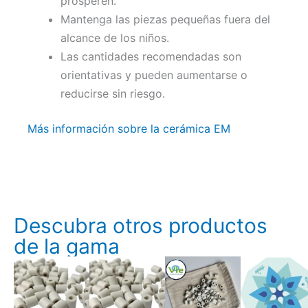
prosperen.
Mantenga las piezas pequeñas fuera del
alcance de los niños.
Las cantidades recomendadas son
orientativas y pueden aumentarse o
reducirse sin riesgo.
Más información sobre la cerámica EM
Descubra otros productos
de la gama
El
El
El
El
El
El
precio
precio
precio
precio
precio
precio
original
actual
original
actual
original
actual