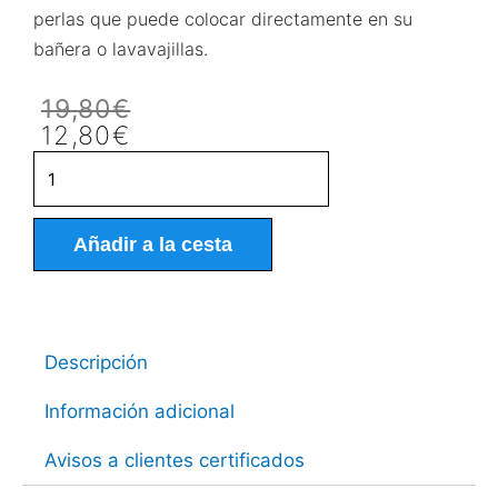
perlas que puede colocar directamente en su
bañera o lavavajillas.
El
El
19,80
€
precio
precio
12,80
€
original
actual
Véritables
era:
es:
perles
19,80€.
12,80€.
de
céramique
Añadir a la cesta
EM©
du
japon
-
Descripción
sac
36
Información adicional
pces
cantidad
Avisos a clientes certificados