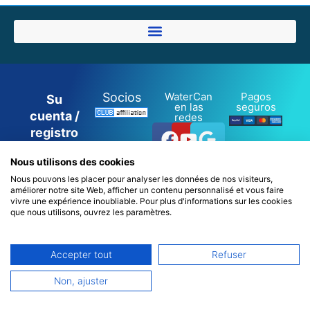
Socios
WaterCan
Pagos
Su
en las
seguros
cuenta /
redes
Facebook
Youtube
Google
registro
/ inicio
Nous utilisons des cookies
de
Nous pouvons les placer pour analyser les données de nos visiteurs,
sesión
améliorer notre site Web, afficher un contenu personnalisé et vous faire
0
vivre une expérience inoubliable. Pour plus d'informations sur les cookies
que nous utilisons, ouvrez les paramètres.
Accepter tout
Refuser
22700 Perros-Guirec - Francia
Français
Non, ajuster
Español