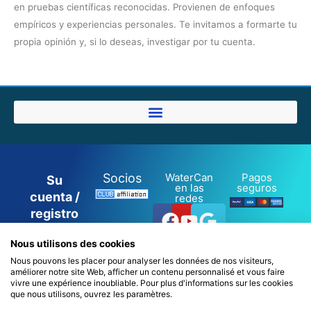
en pruebas científicas reconocidas. Provienen de enfoques
empíricos y experiencias personales. Te invitamos a formarte tu
propia opinión y, si lo deseas, investigar por tu cuenta.
Socios
WaterCan
Pagos
Su
en las
seguros
cuenta /
redes
Facebook
Youtube
Google
registro
/ inicio
Nous utilisons des cookies
de
Nous pouvons les placer pour analyser les données de nos visiteurs,
sesión
améliorer notre site Web, afficher un contenu personnalisé et vous faire
0
vivre une expérience inoubliable. Pour plus d'informations sur les cookies
que nous utilisons, ouvrez les paramètres.