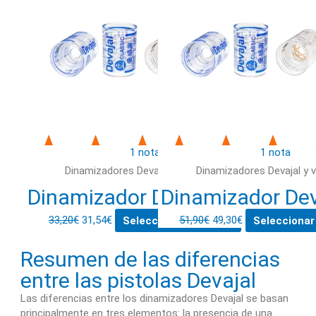
1 nota
1 nota
Dinamizadores Devajal y vortexers
Dinamizadores Devajal y 
Dinamizador Devajal dúo
Dinamizador Deva
33,20
€
31,54
€
Seleccionar opciones
51,90
€
49,30
€
Seleccionar
Resumen de las diferencias
entre las pistolas Devajal
Las diferencias entre los dinamizadores Devajal se basan
principalmente en tres elementos: la presencia de una