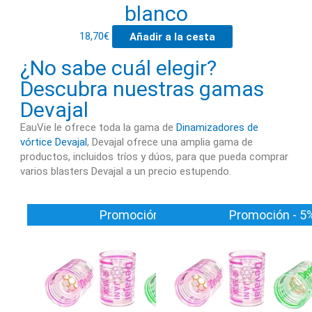
blanco
18,70
€
Añadir a la cesta
¿No sabe cuál elegir?
Descubra nuestras gamas
Devajal
EauVie le ofrece toda la gama de
Dinamizadores de
vórtice Devajal
, Devajal ofrece una amplia gama de
productos, incluidos tríos y dúos, para que pueda comprar
varios blasters Devajal a un precio estupendo.
El
El
El
El
Promoción - 5%
Promoción - 5
precio
precio
precio
precio
original
actual
original
actual
era:
es:
era:
es:
33,20€.
31,54€.
51,90€.
49,30€.