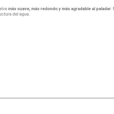
elve
más suave, más redondo y más agradable al paladar
.
uctura del agua.